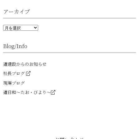
アーカイブ
ア
ー
カ
イ
Blog/Info
ブ
道建設からのお知らせ
社長ブログ
現場ブログ
道日和～たお・びより～