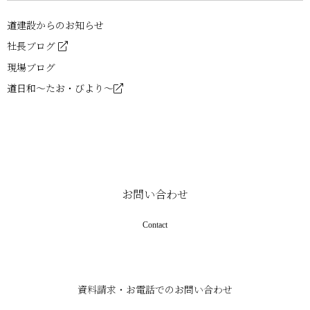
ア
ー
道建設からのお知らせ
カ
イ
社長ブログ
ブ-
現場ブログ
道日和～たお・びより～
お問い合わせ
Contact
資料請求・お電話でのお問い合わせ