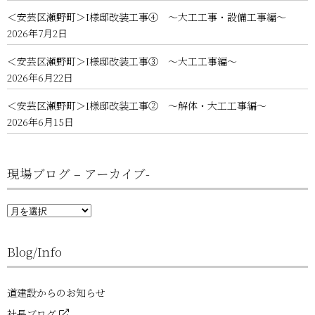
＜安芸区瀬野町＞I様邸改装工事④ ～大工工事・設備工事編～
2026年7月2日
＜安芸区瀬野町＞I様邸改装工事③ ～大工工事編～
2026年6月22日
＜安芸区瀬野町＞I様邸改装工事② ～解体・大工工事編～
2026年6月15日
現場ブログ – アーカイブ-
現
場
ブ
ロ
Blog/Info
グ
–
ア
ー
道建設からのお知らせ
カ
イ
社長ブログ