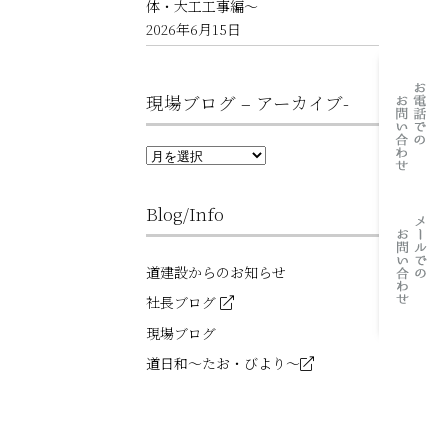
体・大工工事編～
2026年6月15日
現場ブログ – アーカイブ-
現
場
ブ
ロ
Blog/Info
グ
–
ア
ー
道建設からのお知らせ
カ
イ
社長ブログ
ブ-
現場ブログ
道日和～たお・びより～