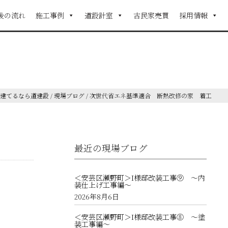
後の流れ
施工事例
道設計室
古民家売買
採用情報
を建てるなら道建設
/
現場ブログ
/
次世代省エネ基準適合 断熱改修の家 着工
最近の現場ブログ
＜安芸区瀬野町＞I様邸改装工事⑨ ～内
装仕上げ工事編～
2026年8月6日
＜安芸区瀬野町＞I様邸改装工事⑧ ～塗
装工事編～