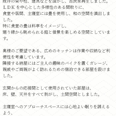
既存の梁や柱、建具などを活かし、古民家再生しました。
ＬＤＫ を中心とした多様性のある間取りに、
食堂や居間、主寝室には畳を使用し、和の空間を演出しま
した。
特に食堂の畳は料亭をイメージし、
廻り縁から眺められる庭と借景を楽しめる空間としていま
す。
奥様のご要望である、広めのキッチンは作業や収納など利
便性を考慮しています。
隣接する納屋にはご主人の趣味のバイクを置くガレージ、
親戚やご両親がよく訪れるための宿泊できる部屋を設けま
した。
玄関からの応接間として使用されていた部屋は、
床、壁、天井をすべて剥がし、土間空間としました。
主寝室へのアプローチスペースには心地よい眠りを誘える
よう、