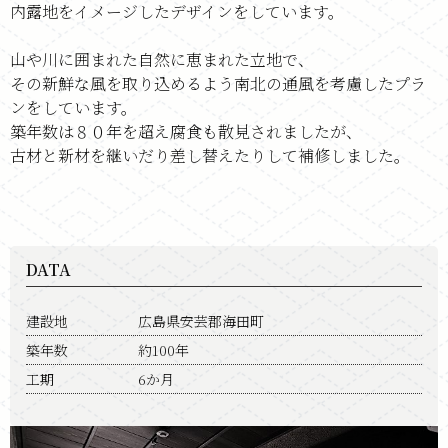
内露地をイメージしたデザインをしています。
山や川に囲まれた自然に恵まれた立地で、
その新鮮な風を取り込めるよう南北の通風を考慮したプラ
ンをしています。
築年数は８０年を超え腐食も散見されましたが、
古材と新材を継いだり差し替えたりして補修しました。
DATA
建設地
広島県安芸郡海田町
築年数
約100年
工期
6か月