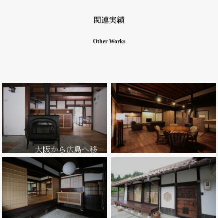
関連実績
Other Works
大阪から広島へ移
住
Uターンで古民家再生～薪
～古民家購入からの再生～
ストーブを楽しむ