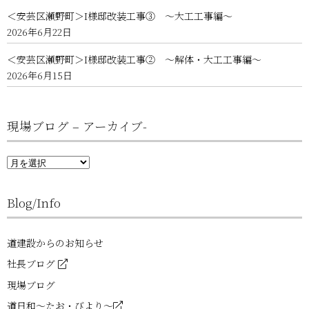
＜安芸区瀬野町＞I様邸改装工事③ ～大工工事編～
2026年6月22日
＜安芸区瀬野町＞I様邸改装工事② ～解体・大工工事編～
2026年6月15日
現場ブログ – アーカイブ-
現
場
ブ
ロ
Blog/Info
グ
–
ア
ー
道建設からのお知らせ
カ
イ
社長ブログ
ブ-
現場ブログ
道日和～たお・びより～