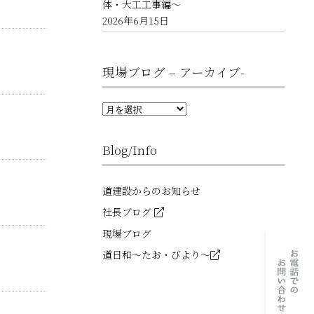
体・大工工事編～
2026年6月15日
現場ブログ – アーカイブ-
現
場
ブ
ロ
Blog/Info
グ
–
ア
ー
道建設からのお知らせ
カ
イ
社長ブログ
ブ-
現場ブログ
道日和～たお・びより～