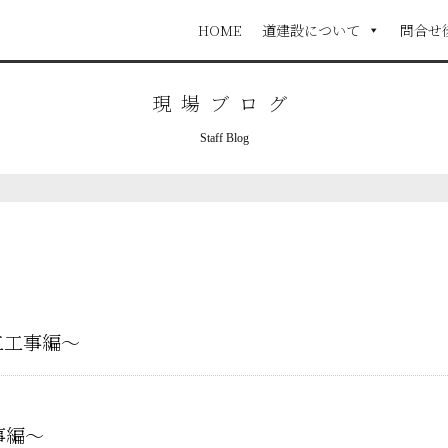
HOME
道建設について
問合せ
現場ブログ
Staff Blog
工工事編～
事編～