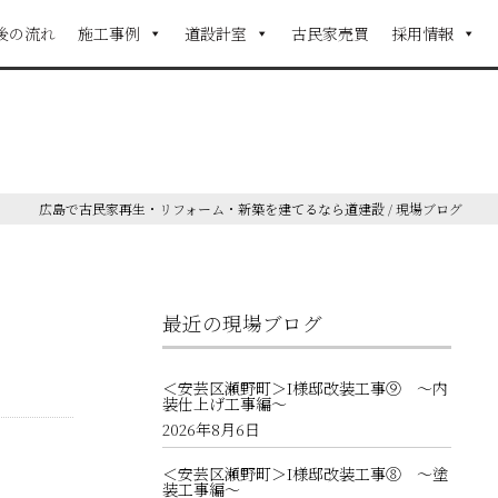
後の流れ
施工事例
道設計室
古民家売買
採用情報
広島で古民家再生・リフォーム・新築を建てるなら道建設
/
現場ブログ
最近の現場ブログ
＜安芸区瀬野町＞I様邸改装工事⑨ ～内
装仕上げ工事編～
2026年8月6日
＜安芸区瀬野町＞I様邸改装工事⑧ ～塗
装工事編～