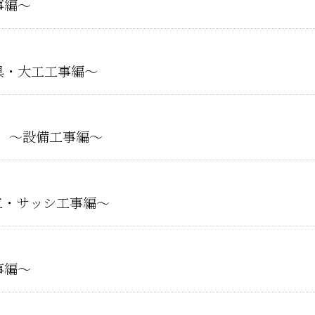
事編～
具・大工工事編～
⑰ ～設備工事編～
工・サッシ工事編～
事編～