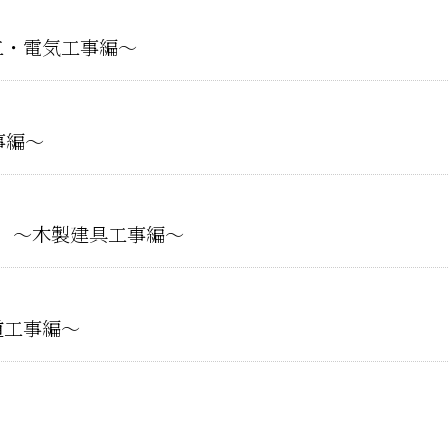
工・電気工事編～
事編～
⑭ ～木製建具工事編～
道工事編～